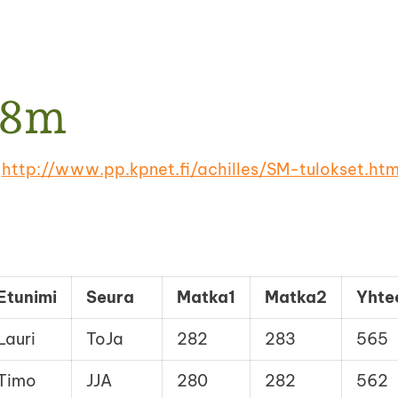
18m
:
http://www.pp.kpnet.fi/achilles/SM-tulokset.htm
Etunimi
Seura
Matka1
Matka2
Yhte
Lauri
ToJa
282
283
565
Timo
JJA
280
282
562