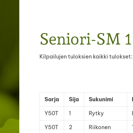
Järvenpään Jousiampujat ry
Seniori-SM 
Kilpailujen tuloksien kaikki tulokset
Sarja
Sija
Sukunimi
Y50T
1
Rytky
Y50T
2
Riikonen