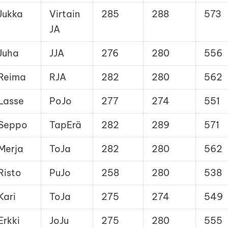
Jukka
Virtain
285
288
573
JA
Juha
JJA
276
280
556
Reima
RJA
282
280
562
Lasse
PoJo
277
274
551
Seppo
TapErä
282
289
571
Merja
ToJa
282
280
562
Risto
PuJo
258
280
538
Kari
ToJa
275
274
549
Erkki
JoJu
275
280
555