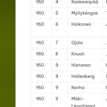
Y60
4
Kankaanpää
Y60
5
Myllykangas
Y60
6
Haikonen
Y60
7
Ojala
Y60
8
Knuuti
Y60
9
Hietanen
Y60
9
Hallenberg
Y60
9
Norha
Y60
9
Mäki-
Leppilampi