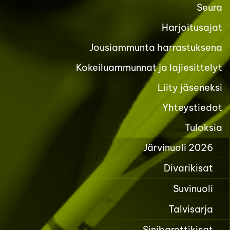
Seura
Harjoitusajat
Jousiammunta harrastuksena
Kokeiluammunnat ja lajiesittelyt
Liity jäseneksi
Yhteystiedot
Tuloksia
Järvinuoli 2026
Divarikisat
Suvinuoli
Talvisarja
Sinibarettikisat