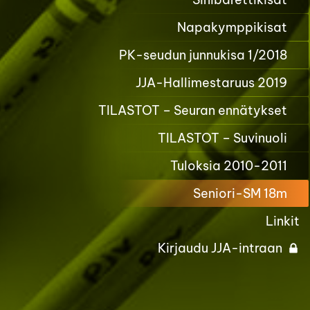
Napakymppikisat
PK-seudun junnukisa 1/2018
JJA-Hallimestaruus 2019
TILASTOT – Seuran ennätykset
TILASTOT – Suvinuoli
Tuloksia 2010-2011
Seniori-SM 18m
Linkit
Kirjaudu JJA-intraan