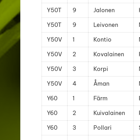
Y50T
9
Jalonen
Y50T
9
Leivonen
Y50V
1
Kontio
Y50V
2
Kovalainen
Y50V
3
Korpi
Y50V
4
Åman
Y60
1
Färm
Y60
2
Kuivalainen
Y60
3
Pollari