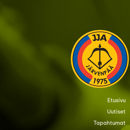
Siirry
sivun
sisältöön
Etusivu
Uutiset
Tapahtumat