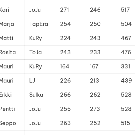
Kari
JoJu
271
246
517
Marja
TapErä
254
250
504
Matti
KuRy
224
243
467
Rosita
ToJa
243
233
476
Mauri
KuRy
164
167
331
Mauri
LJ
226
213
439
Erkki
Sulka
266
262
528
Pentti
JoJu
255
273
528
Seppo
JoJu
263
252
515