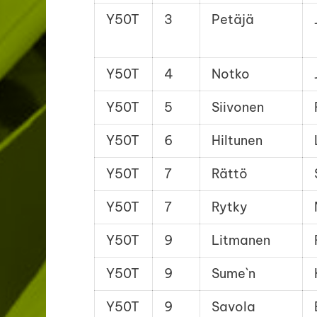
Y50T
3
Petäjä
Y50T
4
Notko
Y50T
5
Siivonen
Y50T
6
Hiltunen
Y50T
7
Rättö
Y50T
7
Rytky
Y50T
9
Litmanen
Y50T
9
Sume`n
Y50T
9
Savola