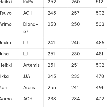
Heikki
KuRy
252
260
512
Teuvo
ACH
245
257
502
Arimo
Diana-
253
250
503
57
Jouko
LJ
241
245
486
Juha
LJ
251
230
481
Heikki
Artemis
251
251
502
Ilkka
JJA
245
233
478
Kari
Arcus
255
241
496
Aarno
ACH
238
234
472