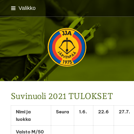
Siirry
Valikko
sivun
sisältöön
Järvenpään Jousiampuj
Suvinuoli 2021 TULOKSET
Nimi ja
Seura
1.6.
22.6
27.7.
luokka
Vaisto M/50