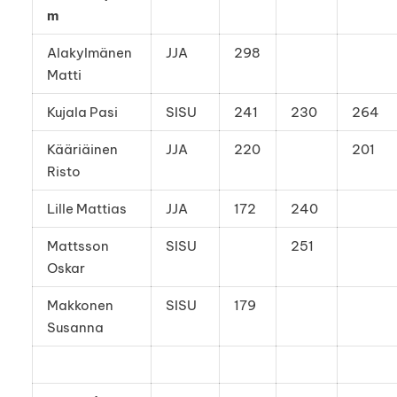
m
Alakylmänen
JJA
298
Matti
Kujala Pasi
SISU
241
230
264
Kääriäinen
JJA
220
201
Risto
Lille Mattias
JJA
172
240
Mattsson
SISU
251
Oskar
Makkonen
SISU
179
Susanna