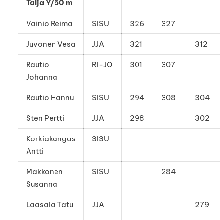
Talja Y/50 m
Vainio Reima
SISU
326
327
Juvonen Vesa
JJA
321
312
Rautio
RI-JO
301
307
Johanna
Rautio Hannu
SISU
294
308
304
Sten Pertti
JJA
298
302
Korkiakangas
SISU
Antti
Makkonen
SISU
284
Susanna
Laasala Tatu
JJA
279