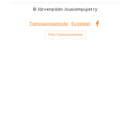
©
Järvenpään Jousiampujat ry
Tietosuojaseloste
Evästeet
Facebook
Tehty Yhdistysavaimella