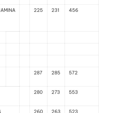
HAMINA
225
231
456
287
285
572
280
273
553
S
260
263
523