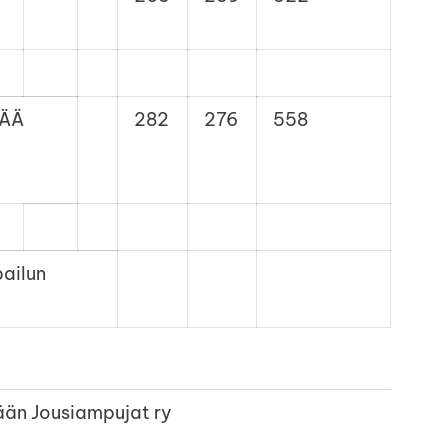
PÄÄ
282
276
558
pailun
än Jousiampujat ry