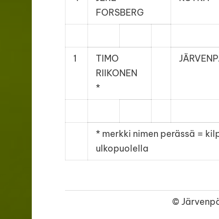
FORSBERG
1
TIMO
JÄRVEN
RIIKONEN
*
* merkki nimen perässä = kil
ulkopuolella
©
Järvenpä