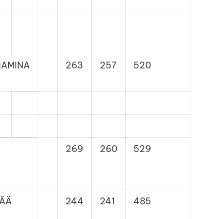
HAMINA
263
257
520
269
260
529
PÄÄ
244
241
485