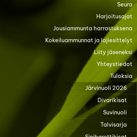
Seura
Harjoitusajat
Jousiammunta harrastuksena
Kokeiluammunnat ja lajiesittelyt
Liity jäseneksi
Yhteystiedot
Tuloksia
Järvinuoli 2026
Divarikisat
Suvinuoli
Talvisarja
Sinibarettikisat