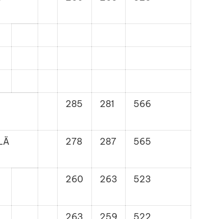
285
281
566
LÄ
278
287
565
260
263
523
263
259
522