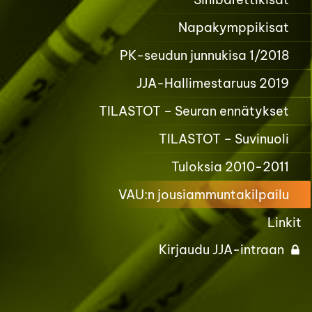
Napakymppikisat
PK-seudun junnukisa 1/2018
JJA-Hallimestaruus 2019
TILASTOT – Seuran ennätykset
TILASTOT – Suvinuoli
Tuloksia 2010-2011
VAU:n jousiammuntakilpailu
Linkit
Kirjaudu JJA-intraan