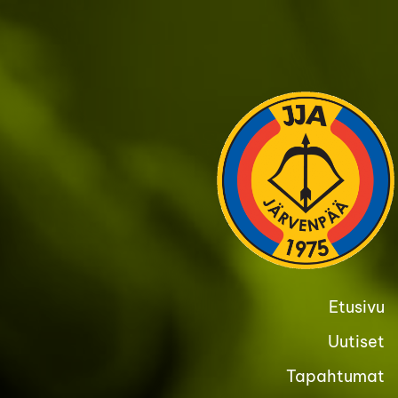
Siirry
sivun
sisältöön
Etusivu
Uutiset
Tapahtumat