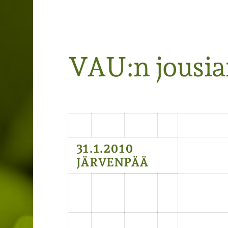
Järvenpään Jousiampujat ry
VAU:n jousi
31.1.2010
JÄRVENPÄÄ