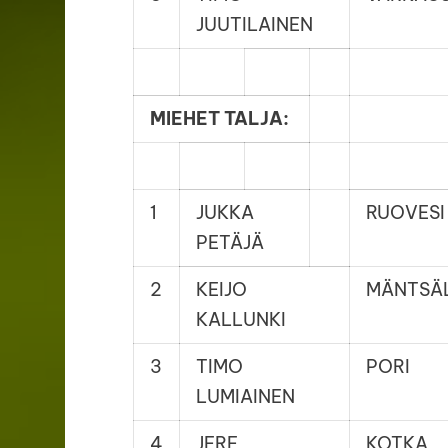
JUUTILAINEN
MIEHET TALJA:
1
JUKKA
RUOVESI
PETÄJÄ
2
KEIJO
MÄNTSÄ
KALLUNKI
3
TIMO
PORI
LUMIAINEN
4
JERE
KOTKA