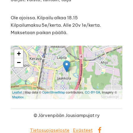
Ole ajoissa. Kilpailu alkaa 18.15
Kilpailumaksu 5e/kerta. Alle 20v 1e/kerta.
Maksetaan paikan päällä.
+
−
Leaflet
| Map data ©
OpenStreetMap
contributors,
CC-BY-SA
, Imagery ©
Mapbox
©
Järvenpään Jousiampujat ry
Tietosuojaseloste
Evästeet