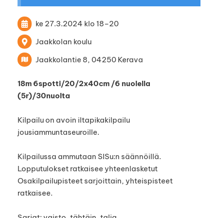
ke 27.3.2024
klo 18
–
20
Jaakkolan koulu
Jaakkolantie 8, 04250 Kerava
18m 6spotti/20/2x40cm /6 nuolella
(5r)/30nuolta
Kilpailu on avoin iltapikakilpailu
jousiammuntaseuroille.
Kilpailussa ammutaan SISu:n säännöillä.
Lopputulokset ratkaisee yhteenlasketut
Osakilpailupisteet sarjoittain, yhteispisteet
ratkaisee.
Sarjat: vaisto, tähtäin, talja