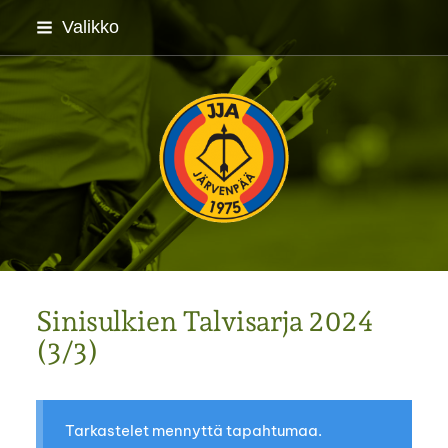
Siirry
Valikko
sivun
sisältöön
Järvenpään Jousiampuj
Sinisulkien Talvisarja 2024
(3/3)
Tarkastelet mennyttä tapahtumaa.