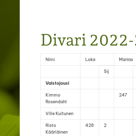
Järvenpään Jousiampujat ry
Divari 2022
Nimi
Loka
Marras
Sij
Vaistojousi
Kimmo
247
Rosendahl
Ville Kuitunen
Risto
428
2
Kääriäinen