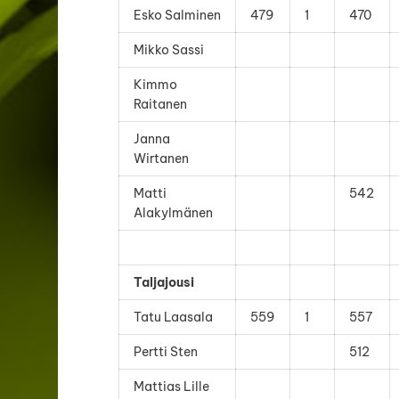
Esko Salminen
479
1
470
Mikko Sassi
Kimmo
Raitanen
Janna
Wirtanen
Matti
542
Alakylmänen
Taljajousi
Tatu Laasala
559
1
557
Pertti Sten
512
Mattias Lille