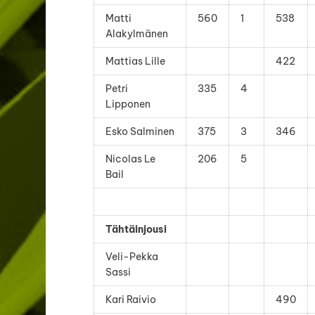
Matti
560
1
538
Alakylmänen
Mattias Lille
422
Petri
335
4
Lipponen
Esko Salminen
375
3
346
Nicolas Le
206
5
Bail
Tähtäinjousi
Veli-Pekka
Sassi
Kari Raivio
490