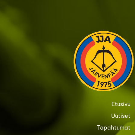
Siirry
sivun
sisältöön
Etusivu
Uutiset
Tapahtumat