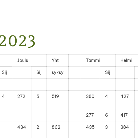
-2023
Joulu
Yht
Tammi
Helmi
Sij
Sij
syksy
Sij
4
272
5
519
380
4
427
277
6
417
434
2
862
435
3
384