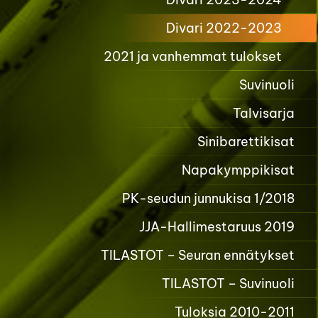
Divari 2022-2023
2021 ja vanhemmat tulokset
Suvinuoli
Talvisarja
Sinibarettikisat
Napakymppikisat
PK-seudun junnukisa 1/2018
JJA-Hallimestaruus 2019
TILASTOT – Seuran ennätykset
TILASTOT – Suvinuoli
Tuloksia 2010-2011