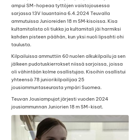
ampui SM-hopeaa tyttöjen vaistojousessa
sarjassa 13V lauantaina 6.4.2024 Teuvalla
ammutuissa Junioreiden 18 m SM‑kisoissa. Kisa
kultamitalista oli tiukka ja kultamitali jäi harmiksi
kahden pisteen päähän, kun yksi nuoli lipsahti ohi
taulusta.
Kilpailuissa ammuttiin 60 nuolen alkukilpailu ja sen
jälkeen pudotuskierrokset niissä sarjoissa, joissa
oli vähintään kolme osallistujaa. Kisoihin osallistui
yhteensä 78 juniorikilpailijaa 25
jousiammuntaseurasta ympäri Suomea.
Teuvan Jousiampujat järjesti vuoden 2024
jousiammunnan Juniorien 18 m SM-kisat.