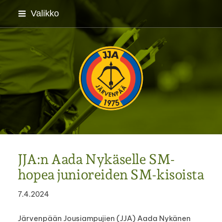
Siirry
Valikko
sivun
sisältöön
Järvenpään Jousiampuj
JJA:n Aada Nykäselle SM-
hopea junioreiden SM-kisoista
7.4.2024
Järvenpään Jousiampujien (JJA) Aada Nykänen