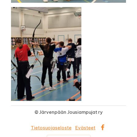
©
Järvenpään Jousiampujat ry
Tietosuojaseloste
Evästeet
Facebook