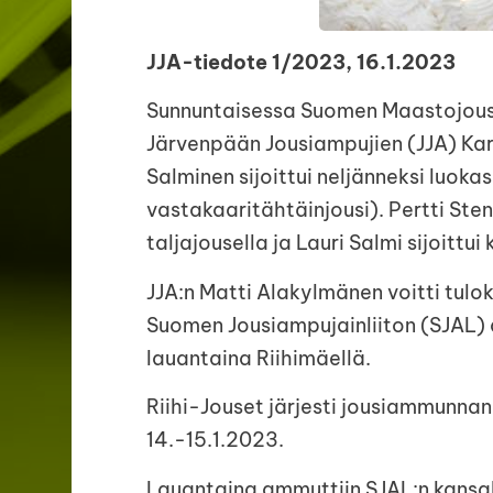
JJA-tiedote 1/2023, 16.1.2023
Sunnuntaisessa Suomen Maastojousi
Järvenpään Jousiampujien (JJA) Kari
Salminen sijoittui neljänneksi luok
vastakaaritähtäinjousi). Pertti Ste
taljajousella ja Lauri Salmi sijoitt
JJA:n Matti Alakylmänen voitti tulo
Suomen Jousiampujainliiton (SJAL) a
lauantaina Riihimäellä.
Riihi-Jouset järjesti jousiammunnan
14.-15.1.2023.
Lauantaina ammuttiin SJAL:n kansalli