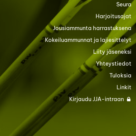
Seura
Harjoitusajat
Jousiammunta harrastuksena
Kokeiluammunnat ja lajiesittelyt
Liity jäseneksi
Yhteystiedot
Tuloksia
Linkit
Kirjaudu JJA-intraan