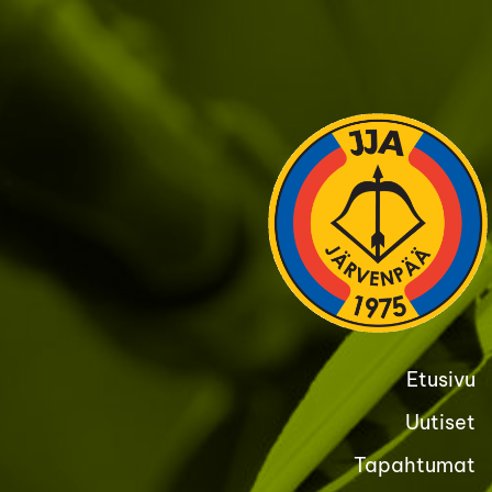
Siirry
sivun
sisältöön
Etusivu
Uutiset
Tapahtumat