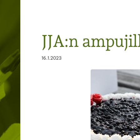
Järvenpään Jousiampujat ry
JJA:n ampujil
16.1.2023