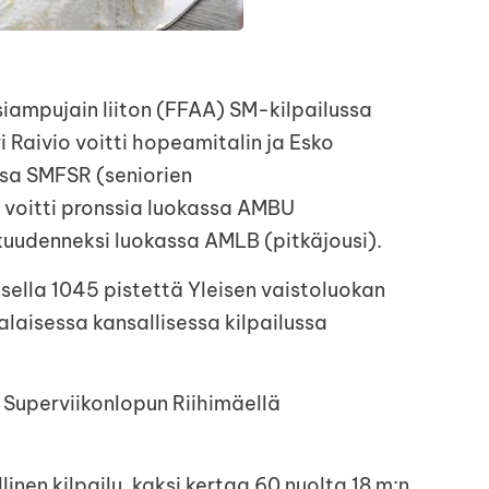
ampujain liiton (FFAA) SM-kilpailussa
 Raivio voitti hopeamitalin ja Esko
assa SMFSR (seniorien
n voitti pronssia luokassa AMBU
ui kuudenneksi luokassa AMLB (pitkäjousi).
ksella 1045 pistettä Yleisen vaistoluokan
laisessa kansallisessa kilpailussa
 Superviikonlopun Riihimäellä
nen kilpailu, kaksi kertaa 60 nuolta 18 m:n