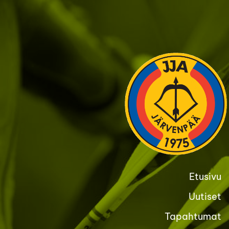
Siirry
sivun
sisältöön
Etusivu
Uutiset
Tapahtumat