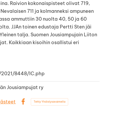
a. Raivion kokonaispisteet olivat 719,
a Nevalaisen 711 ja kolmanneksi ampuneen
sassa ammuttiin 30 nuolta 40, 50 ja 60
lta. JJAn toinen edustaja Pertti Sten jäi
 Yleinen talja. Suomen Jousiampujain Liiton
jat. Kaikkiaan kisoihin osallistui eri
/2021/8448/IC.php
än Jousiampujat ry
västeet
Tehty Yhdistysavaimella
Facebook