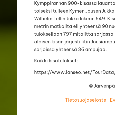
Kymppirannan 900-kisassa lauantain
toiseksi tulleen Kymen Jousen Jukk
Wilhelm Tellin Jukka Inkerin 649. Ki
metrin matkoilta eli yhteensä 90 nuo
tuloksellaan 797 mitalitta sarjassa
alaisen kisan järjesti Iitin Jousiampu
sarjoissa yhteensä 36 ampujaa.
Kaikki kisatulokset:
https://www.ianseo.net/TourData
©
Järvenpä
Tietosuojaseloste
E