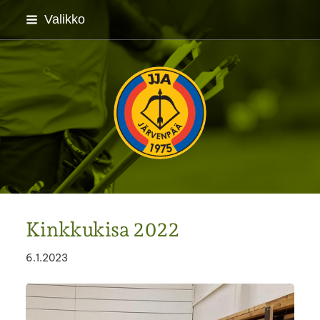
Siirry
Valikko
sivun
sisältöön
Järvenpään Jousiampuj
Kinkkukisa 2022
6.1.2023