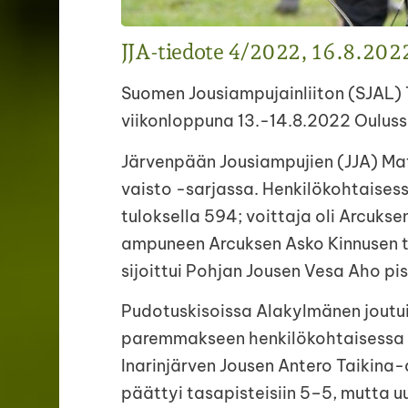
JJA-tiedote 4/2022, 16.8.202
Suomen Jousiampujainliiton (SJAL) 
viikonloppuna 13.-14.8.2022 Ouluss
Järvenpään Jousiampujien (JJA) Ma
vaisto -sarjassa. Henkilökohtaises
tuloksella 594; voittaja oli Arcuks
ampuneen Arcuksen Asko Kinnusen tu
sijoittui Pohjan Jousen Vesa Aho pis
Pudotuskisoissa Alakylmänen joutui
paremmakseen henkilökohtaisessa k
Inarinjärven Jousen Antero Taikina-
päättyi tasapisteisiin 5–5, mutta u