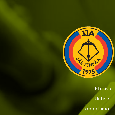
Siirry
sivun
sisältöön
Etusivu
Uutiset
Tapahtumat