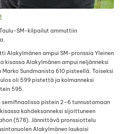
2
Taulu-SM-kilpailut ammuttiin
a.
tti Alakylmänen ampui SM-pronssia Yleinen
sa kisassa Alakylmänen ampui neljänneksi
en Marko Sundmanista 610 pisteellä. Toiseksi
los oli 599 pistettä ja kolmanneksi
tein 595.
 semifinaalissa pistein 2–6 tunnustamaan
isassa kahdeksanneksi sijoittuneen
ahon (578). Jännittävä pronssiottelu
usintanuolen Alakylmänen laukaisi