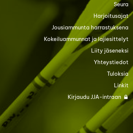
Seura
Harjoitusajat
Jousiammunta harrastuksena
Kokeiluammunnat ja lajiesittelyt
Liity jäseneksi
Yhteystiedot
Tuloksia
Linkit
Kirjaudu JJA-intraan