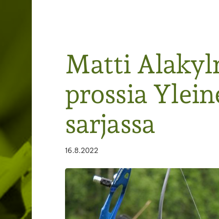
Järvenpään Jousiampujat ry
Matti Alakyl
prossia Ylein
sarjassa
16.8.2022