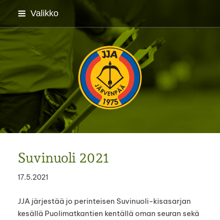
Siirry
Valikko
sivun
sisältöön
Järvenpään Jousiampuj
Suvinuoli 2021
17.5.2021
JJA järjestää jo perinteisen Suvinuoli-kisasarjan
kesällä Puolimatkantien kentällä oman seuran sekä