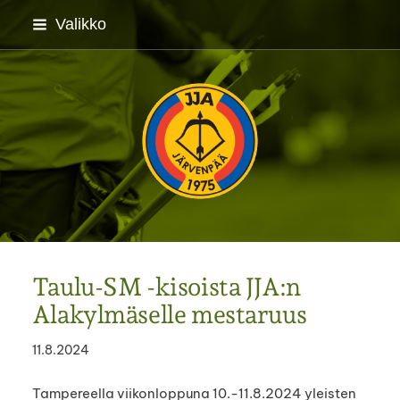
Siirry
Valikko
sivun
sisältöön
Järvenpään Jousiampuj
Taulu-SM -kisoista JJA:n
Alakylmäselle mestaruus
11.8.2024
Tampereella viikonloppuna 10.-11.8.2024 yleisten