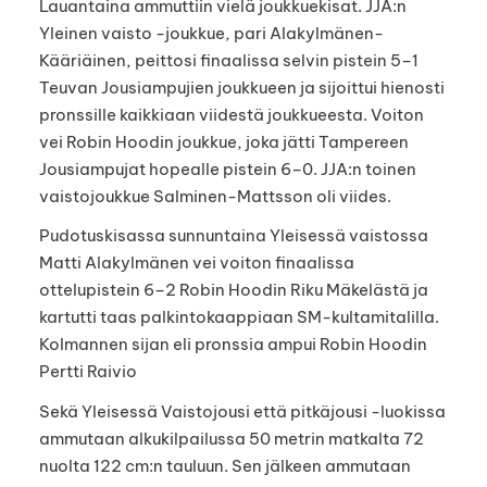
Lauantaina ammuttiin vielä joukkuekisat. JJA:n
Yleinen vaisto -joukkue, pari Alakylmänen-
Kääriäinen, peittosi finaalissa selvin pistein 5–1
Teuvan Jousiampujien joukkueen ja sijoittui hienosti
pronssille kaikkiaan viidestä joukkueesta. Voiton
vei Robin Hoodin joukkue, joka jätti Tampereen
Jousiampujat hopealle pistein 6–0. JJA:n toinen
vaistojoukkue Salminen-Mattsson oli viides.
Pudotuskisassa sunnuntaina Yleisessä vaistossa
Matti Alakylmänen vei voiton finaalissa
ottelupistein 6–2 Robin Hoodin Riku Mäkelästä ja
kartutti taas palkintokaappiaan SM-kultamitalilla.
Kolmannen sijan eli pronssia ampui Robin Hoodin
Pertti Raivio
Sekä Yleisessä Vaistojousi että pitkäjousi -luokissa
ammutaan alkukilpailussa 50 metrin matkalta 72
nuolta 122 cm:n tauluun. Sen jälkeen ammutaan