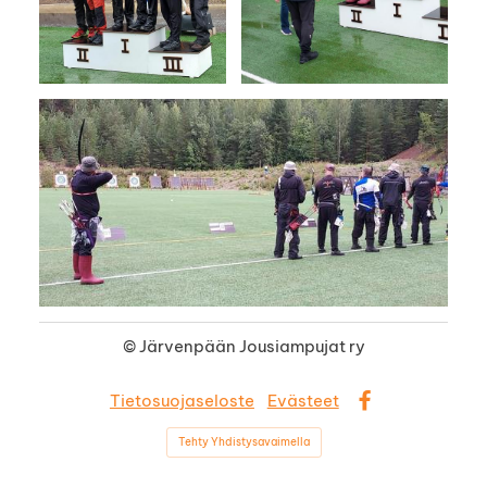
©
Järvenpään Jousiampujat ry
Tietosuojaseloste
Evästeet
Facebook
Tehty Yhdistysavaimella