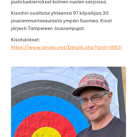
pudotuskierrokset kolmen nuolen sarjoissa.
Kisoihin osallistui yhteensä 97 kilpailijaa 30
jousiammuntaseurasta ympäri Suomea. Kisat
järjesti Tampereen Jousiampujat.
Kisatulokset:
https://www.ianseo.net/Details.php?toId=18821