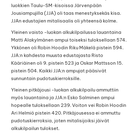
luokkien Taulu-SM ‑kisoissa Järvenpään
Jousiampujilla (JJA) oli taas menestyksekäs kisa.
JJAn edustajien mitalisaalis oli yhteensä kolme.
Yleinen vaisto -luokan alkukilpailussa lauantaina
Matti Alakylmänen ampui toiseksi tuloksellaan 574.
Ykkönen oli Robin Hoodin Riku Mäkelä pistein 594.
JJA:n kahdesta muusta edustajasta Risto
Kääriäinen oli 9. pistein 523 ja Oskar Mattsson 15.
pistein 504. Kaikki JJA:n ampujat pääsivät
sunnuntain pudotuskierroksille.
Yleinen pitkäjousi -luokan alkukilpailu ammuttiin
myös lauantaina ja JJA:n Esko Salminen ampui
hopealle tuloksellaan 239. Voiton vei Robin Hoodin
Ari Helmiö pistein 420. Pitkäjousessa ei ammuttu
pudotuskierroksia, joten mitalisijoiksi jäivät
alkukilpailun tulokset.