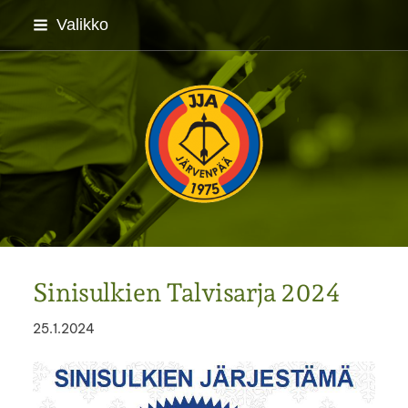
Siirry
Valikko
sivun
sisältöön
Järvenpään Jousiampuj
Sinisulkien Talvisarja 2024
25.1.2024